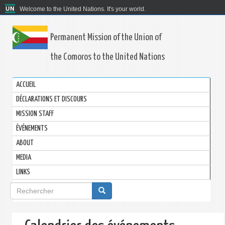
Welcome to the United Nations. It's your world.
Permanent Mission of the Union of
the Comoros to the United Nations
ACCUEIL
DÉCLARATIONS ET DISCOURS
MISSION STAFF
ÉVÉNEMENTS
ABOUT
MEDIA
LINKS
Formulaire
de
recherche