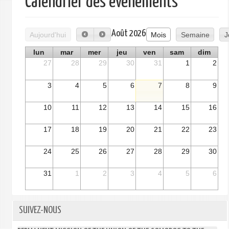
Calendrier des événements
Août 2026
Aujourd'hui
Mois
Semaine
J
lun
mar
mer
jeu
ven
sam
dim
27
28
29
30
31
1
2
3
4
5
6
7
8
9
10
11
12
13
14
15
16
17
18
19
20
21
22
23
24
25
26
27
28
29
30
31
1
2
3
4
5
6
SUIVEZ-NOUS